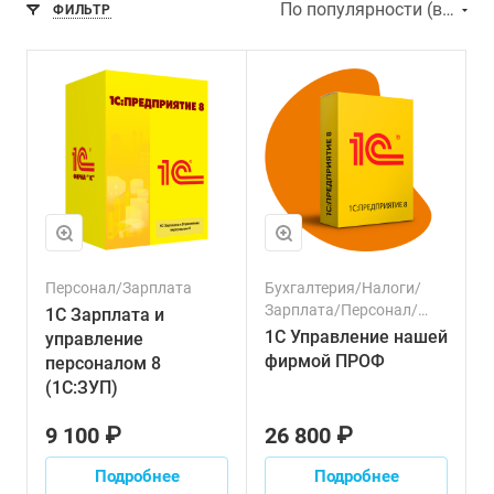
По популярности (возрастание)
ФИЛЬТР
Персонал/Зарплата
Бухгалтерия/Налоги/
Зарплата/Персонал/
1С Зарплата и
Клиенты/Продажи/
1С Управление нашей
управление
Управленческий учет/
фирмой ПРОФ
персоналом 8
Финансовый сектор/
(1С:ЗУП)
Торговля/Производство
9 100 ₽
26 800 ₽
Подробнее
Подробнее