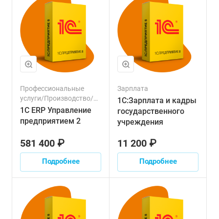
Профессиональные
Зарплата
услуги/Производство/
1С:Зарплата и кадры
Строительство/
1С ERP Управление
государственного
Управленческий учет/
предприятием 2
учреждения
Сельское хозяйство/
Склад/Торговля/
581 400 ₽
11 200 ₽
Логистика/Финансовый
сектор/Транспорт/
Подробнее
Подробнее
Налоги/Зарплата/
Персонал/Продажи/
Ресурсы