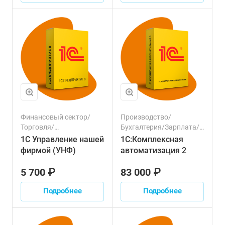
Финансовый сектор/
Производство/
Торговля/
Бухгалтерия/Зарплата/
Производство/
Клиенты/Продажи/
1С Управление нашей
1С:Комплексная
Бухгалтерия/Налоги/
Торговля/Финансовый
фирмой (УНФ)
автоматизация 2
Зарплата/Персонал/
сектор/Логистика/
Клиенты/Продажи/
Транспорт/Налоги/
5 700 ₽
83 000 ₽
Управленческий учет
Персонал/Маркетинг
Подробнее
Подробнее