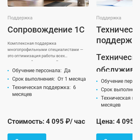
Поддержка
Поддержка
Сопровождение 1С
Техническ
поддержка
Комплексная поддержка
многопрофильными специалистами —
Техническ
это оптимизация работы всех
направлений компании. Если
обслужива
предприятие планирует развиваться, то
Профессиональное оказание услуг по 1С
Обучение персонала:
Да
работа каждого отдела должна быть
сопровождению по цене за час / за
Срок выполнения:
От 1 месяца
Астрахани
Обучение персо
автоматизирована.
месяц в специализированной фирме - это
Техническая поддержка:
6
выгодное решение и разумная
Срок выполнени
месяцев
инвестиция в устойчивый рост и
Техническая по
Установка, настройка,
повышение конкурентоспособности
месяцев
мониторинг работоспо
вашего бизнеса.
резервное копировани
сервера, техническая
Стоимость: 4 095 ₽/ час
Цена: 4 095 ₽
консультации.