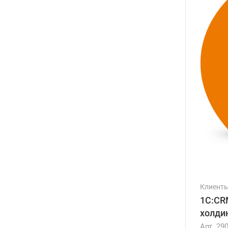
Клиент
1С:CR
холди
Арт.
29