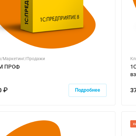
ы/Маркетинг/Продажи
Кл
M ПРОФ
1С
в
0 ₽
3
Подробнее
Х