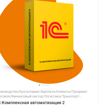
оизводство/Бухгалтерия/Зарплата/Клиенты/Продажи/
рговля/Финансовый сектор/Логистика/Транспорт/
логи/Персонал/Маркетинг
С:Комплексная автоматизация 2