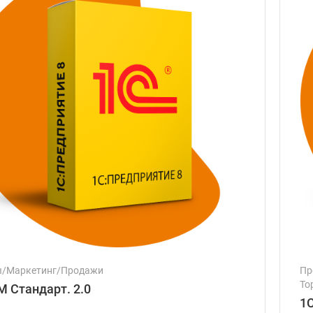
ы/Маркетинг/Продажи
Пр
То
M Стандарт. 2.0
На
1