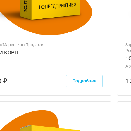
ы/Маркетинг/Продажи
За
Ре
M КОРП
1
Ар
0 ₽
1
Подробнее