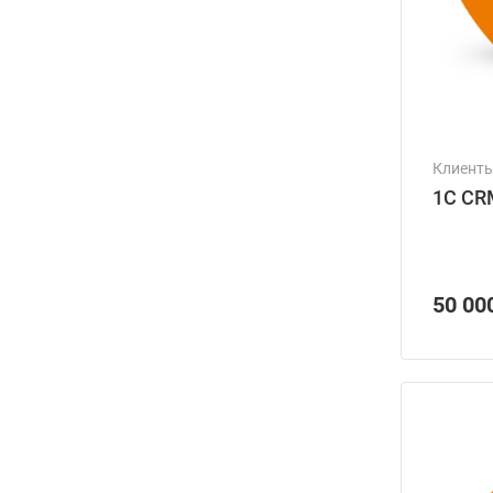
Клиент
1С CR
50 00