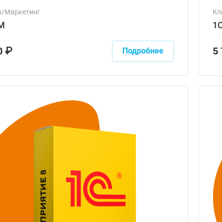
ы/Маркетинг
Кл
M
1
0 ₽
5
Подробнее