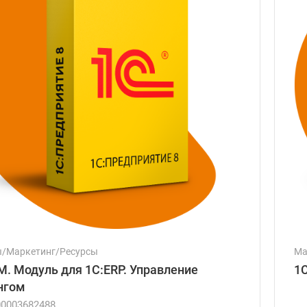
ы/Маркетинг/Ресурсы
Ма
M. Модуль для 1С:ERP. Управление
1
нгом
00003682488