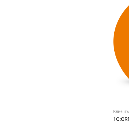
Клиент
1С:CR