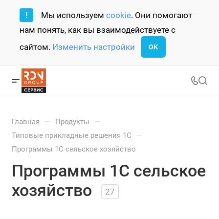
!
Мы используем
cookie
. Они помогают
нам понять, как вы взаимодействуете с
сайтом.
Изменить настройки
ОК
—
—
Главная
Продукты
—
Типовые прикладные решения 1С
Программы 1С сельское хозяйство
Программы 1С сельское
хозяйство
27