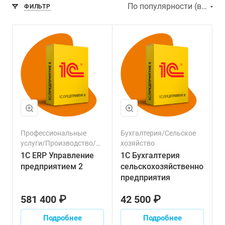
По популярности (возрастание)
ФИЛЬТР
Профессиональные
Бухгалтерия/Сельское
услуги/Производство/
хозяйство
Строительство/
1С ERP Управление
1С Бухгалтерия
Управленческий учет/
предприятием 2
сельскохозяйственного
Сельское хозяйство/
предприятия
Склад/Торговля/
Логистика/Финансовый
581 400 ₽
42 500 ₽
сектор/Транспорт/
Налоги/Зарплата/
Подробнее
Подробнее
Персонал/Продажи/